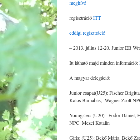
meghívó
regisztráció
ITT
eddigi regisztráció
– 2013. július 12-20. Junior EB W
Itt látható majd minden információ:
A magyar delegáció:
Junior csapat(U25): Fischer Brigi
Kalos Barnabás, Wagner Zsolt NPC
Youngsters (U20): Fodor Dániel, H
NPC: Mezei Katalin
Girls: (U25): Bekő Mária, Bekő Zs