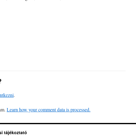
n
a
?
entkezni
.
pam.
Learn how your comment data is processed.
i tájékoztató