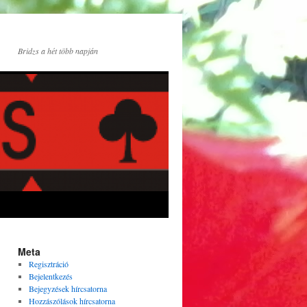
Bridzs a hét több napján
Meta
Regisztráció
Bejelentkezés
Bejegyzések hírcsatorna
Hozzászólások hírcsatorna