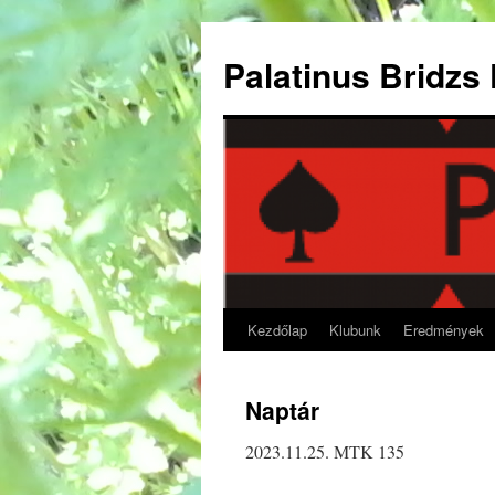
Kilépés
a
Palatinus Bridzs
tartalomba
Kezdőlap
Klubunk
Eredmények
Naptár
2023.11.25. MTK 135