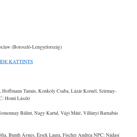
roclaw (Boroszló-Lengyelország)
IDE KATTINTS
tta, Hoffmann Tamás, Konkoly Csaba, Lázár Kornél, Szirmay-
: Honti László
omonnay Bálint, Nagy Kartal, Vági Máté, Villányi Barnabás
ófia, Bunth Ágnes, Érsek Laura, Fischer Andrea NPC: Nádasi