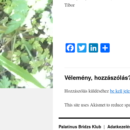
Tibor
Facebook
Twitter
LinkedI
Ossz
meg
Vélemény, hozzászólás
Hozzászólás küldéséhez
be kell jel
This site uses Akismet to reduce s
Palatinus Bridzs Klub
Adatkezelés