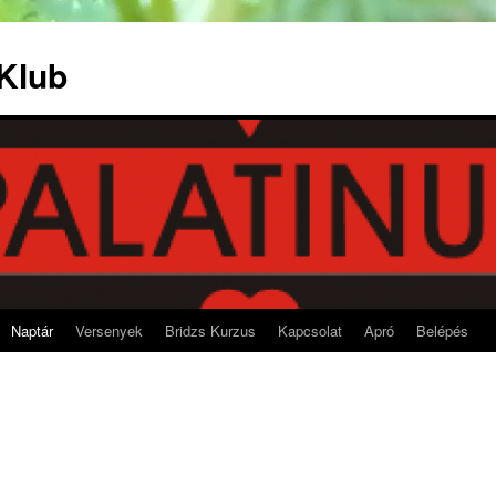
 Klub
Naptár
Versenyek
Bridzs Kurzus
Kapcsolat
Apró
Belépés