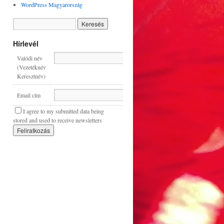
WordPress Magyarország
Hírlevél
Valódi név
(Vezetéknév
Keresztnév)
Email cím
I agree to my submitted data being
stored and used to receive newsletters