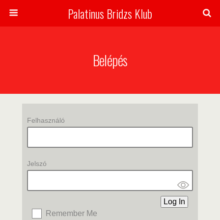
Palatinus Bridzs Klub
Belépés
Felhasználó
Jelszó
Remember Me